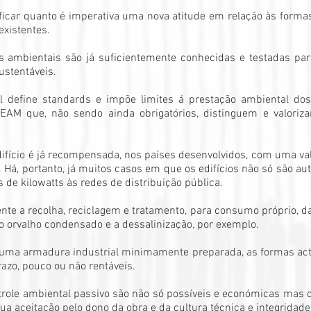
icar quanto é imperativa uma nova atitude em relação às formas
existentes.
ias ambientais são já suficientemente conhecidas e testadas 
ustentáveis.
l define standards e impõe limites á prestação ambiental dos
EAM que, não sendo ainda obrigatórios, distinguem e valori
difício é já recompensada, nos países desenvolvidos, com uma v
. Há, portanto, já muitos casos em que os edifícios não só são
e kilowatts às redes de distribuição pública.
nte a recolha, reciclagem e tratamento, para consumo próprio, d
o orvalho condensado e a dessalinização, por exemplo.
a armadura industrial minimamente preparada, as formas activ
azo, pouco ou não rentáveis.
ntrole ambiental passivo são não só possíveis e económicas mas d
 aceitação pelo dono da obra e da cultura técnica e integridade 