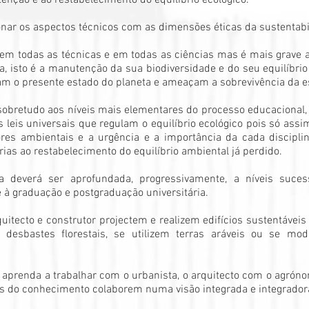
enção e ao restabelecimento do equilíbrio ecológico.
onar os aspectos técnicos com as dimensões éticas da sustentabi
 em todas as técnicas e em todas as ciências mas é mais grave 
isto é a manutenção da sua biodiversidade e do seu equilíbrio 
am o presente estado do planeta e ameaçam a sobrevivência da 
sobretudo aos níveis mais elementares do processo educacional,
 leis universais que regulam o equilíbrio ecológico pois só as
res ambientais e a urgência e a importância da cada discipli
ias ao restabelecimento do equilíbrio ambiental já perdido.
tica deverá ser aprofundada, progressivamente, a níveis suc
é à graduação e postgraduação universitária.
rquitecto e construtor projectem e realizem edifícios sustentá
desbastes florestais, se utilizem terras aráveis ou se mod
o aprenda a trabalhar com o urbanista, o arquitecto com o agróno
nas do conhecimento colaborem numa visão integrada e integrador