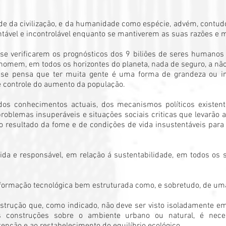
e da civilização, e da humanidade como espécie, advém, contudo
tável e incontrolável enquanto se mantiverem as suas razões e 
 se verificarem os prognósticos dos 9 biliões de seres humano
 homem, em todos os horizontes do planeta, nada de seguro, a não
 se pensa que ter muita gente é uma forma de grandeza ou im
e controle do aumento da população.
dos conhecimentos actuais, dos mecanismos políticos existent
problemas insuperáveis e situações sociais criticas que levarão 
 resultado da fome e de condições de vida insustentáveis par
ida e responsável, em relação á sustentabilidade, em todos os 
formação tecnológica bem estruturada como, e sobretudo, de uma 
trução que, como indicado, não deve ser visto isoladamente em 
as construções sobre o ambiente urbano ou natural, é neces