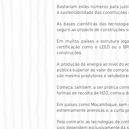
Bastariam estes números para justif
à sustentabilidade das construções 
As bases cientificas das tecnolog
seguro ao projecto de construções s
Em muitos países a estrutura lega
certificação como o LEED ou o BR
construções.
A produção de energia ao nível do e
pública superior ao valor de compra
são mesmo produtores e vendedores d
Começa, também, a ser prática corre
formas de recolha de H2O, como a d
Em países como Moçambique, sem um
extremamente onerosas e, a curto pr
Pelo contrario as tecnologias de co
pois dependem exclusivamente da sua