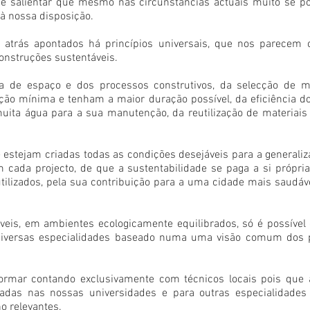
e salientar que mesmo nas circunstâncias actuais muito se po
à nossa disposição.
atrás apontados há princípios universais, que nos parecem 
onstruções sustentáveis.
a de espaço e dos processos construtivos, da selecção de mat
o mínima e tenham a maior duração possível, da eficiência do p
ita água para a sua manutenção, da reutilização de materiais d
estejam criadas todas as condições desejáveis para a generaliz
m cada projecto, de que a sustentabilidade se paga a si própri
ilizados, pela sua contribuição para a uma cidade mais saudáve
veis, em ambientes ecologicamente equilibrados, só é possíve
 diversas especialidades baseado numa uma visão comum dos p
formar contando exclusivamente com técnicos locais pois que
adas nas nossas universidades e para outras especialidades 
o relevantes.