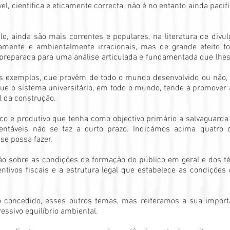
vel, cientifica e eticamente correcta, não é no entanto ainda pa
o, ainda são mais correntes e populares, na literatura de divu
icamente e ambientalmente irracionais, mas de grande efeito 
preparada para uma análise articulada e fundamentada que lhes 
is exemplos, que provêm de todo o mundo desenvolvido ou não, é
ue o sistema universitário, em todo o mundo, tende a promover
l da construção.
co e produtivo que tenha como objectivo primário a salvaguarda
tentáveis não se faz a curto prazo. Indicámos acima quatro 
 se possa fazer.
ão sobre as condições de formação do público em geral e dos té
entivos fiscais e a estrutura legal que estabelece as condições
o concedido, esses outros temas, mas reiteramos a sua importân
essivo equilíbrio ambiental.