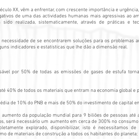
ulo XX, vêm a enfrentar, com crescente importância e urgência, o
egativos de uma das actividades humanas mais agressivas ao am
 sido realizada, sistematicamente, através de práticas e te
 necessidade de se encontrarem soluções para os problemas am
guns indicadores e estatísticas que lhe dão a dimensão real.
nsável por 50% de todas as emissões de gases de estufa torn
 até 40% de todos os materiais que entram na economia global e 
édia de 10% do PNB e mais de 50% do investimento de capital em
um aumento da população mundial para 9 biliões de pessoas até 
dos, será necessário um aumento em cerca de 300% no consumo de
etamente explorado, disponibilizar, isto é necessitamos de 
o de materiais de construção a todos os habitantes do planeta;