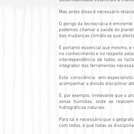
sustentabilidade essenciais à manut
Mas antes disso é necessário relaci
O perigo da tecnocracia é eminente
podemos chamar a saúde do planeta, 
das mudanças climáticas que afect
É portanto essencial que mesmo, e 
no conhecimento e no respeito pelas
interdependência de todos os facto
integrador das ferramentas necessár
Esta consciência anti-especialis
acompanhar a divisão disciplinar at
É, por exemplo, irrelevante que o a
zonas húmidas, onde se realizem 
hidrográficos naturais.
Para tal é necessário que o geógraf
com todos, e que todas as discipli