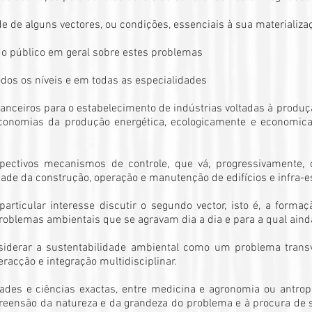
e de alguns vectores, ou condições, essenciais à sua materializa
 do público em geral sobre estes problemas
todos os níveis e em todas as especialidades
financeiros para o estabelecimento de indústrias voltadas à prod
economias da produção energética, ecologicamente e economica
spectivos mecanismos de controle, que vá, progressivamente,
dade da construção, operação e manutenção de edifícios e infra-e
articular interesse discutir o segundo vector, isto é, a forma
roblemas ambientais que se agravam dia a dia e para a qual ainda 
nsiderar a sustentabilidade ambiental como um problema trans
eracção e integração multidisciplinar.
ades e ciências exactas, entre medicina e agronomia ou antropo
preensão da natureza e da grandeza do problema e à procura de 