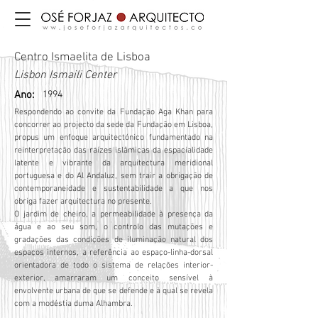
Centro Ismaelita de Lisboa
Lisbon Ismaili Center
Ano:
1994
Respondendo ao convite da Fundação Aga Khan para
concorrer ao projecto da sede da Fundação em Lisboa,
propus um enfoque arquitectónico fundamentado na
reinterpretação das raízes islâmicas da espacialidade
latente e vibrante da arquitectura meridional
portuguesa e do Al Andaluz, sem trair a obrigação de
contemporaneidade e sustentabilidade a que nos
obriga fazer arquitectura no presente.
O jardim de cheiro, a permeabilidade à presença da
água e ao seu som, o controlo das mutações e
gradações das condições de iluminação natural dos
espaços internos, a referência ao espaço-linha-dorsal
orientadora de todo o sistema de relações interior-
exterior, amarraram um conceito sensível à
envolvente urbana de que se defende e à qual se revela
com a modéstia duma Alhambra.